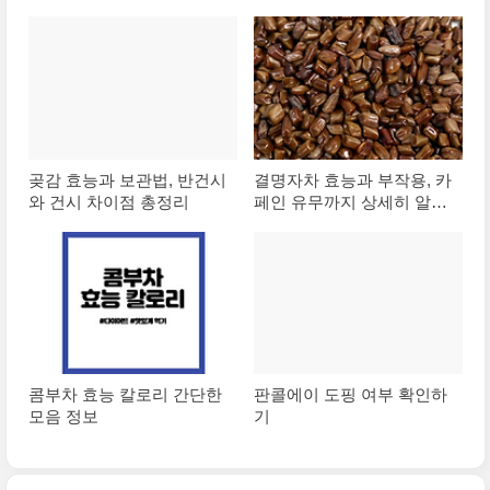
곶감 효능과 보관법, 반건시
결명자차 효능과 부작용, 카
와 건시 차이점 총정리
페인 유무까지 상세히 알아
보기
콤부차 효능 칼로리 간단한
판콜에이 도핑 여부 확인하
모음 정보
기