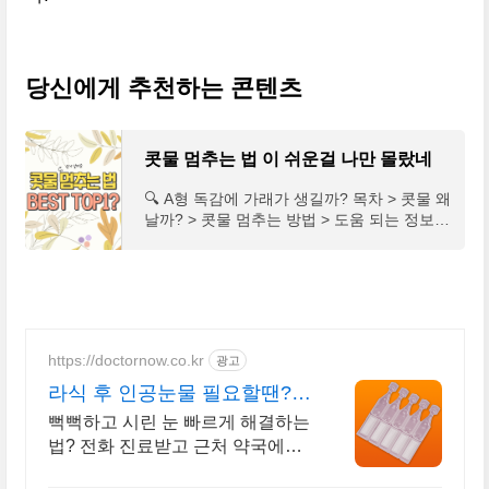
당신에게 추천하는 콘텐츠
콧물 멈추는 법 이 쉬운걸 나만 몰랐네
🔍 A형 독감에 가래가 생길까? 목차 > 콧물 왜
날까? > 콧물 멈추는 방법 > 도움 되는 정보
계속 흐르는 콧물. 코가 헐고 휴지 한 통이 다
쓸 동안 스트레스받는 분들이 있습니다. 코가
막혀 답답하
https://doctornow.co.kr
광고
라식 후 인공눈물 필요할땐? 6
통 이상 한번에 처방 가능
뻑뻑하고 시린 눈 빠르게 해결하는
법? 전화 진료받고 근처 약국에서
픽업하기