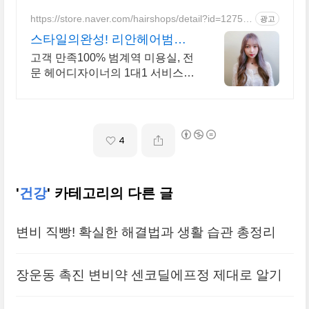
https://store.naver.com/hairshops/detail?id=12751
광고
649
스타일의완성! 리안헤어범계
점
고객 만족100% 범계역 미용실, 전
문 헤어디자이너의 1대1 서비스,
이벤트 진행
4
'
건강
' 카테고리의 다른 글
변비 직빵! 확실한 해결법과 생활 습관 총정리
장운동 촉진 변비약 센코딜에프정 제대로 알기