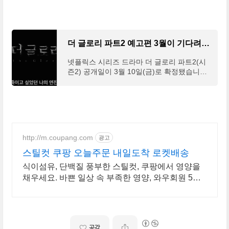
더 글로리 파트2 예고편 3월이 기다려져 연진아
넷플릭스 시리즈 드라마 더 글로리 파트2(시
즌2) 공개일이 3월 10일(금)로 확정됐습니다.
더 글로리 줄거리와 시즌2, 더 글로리에 빠질
수 뿐이 없는 이야기를 살펴보도록 하겠습니
다. 목차 > 더 글
http://m.coupang.com
광고
스틸컷 쿠팡 오늘주문 내일도착 로켓배송
식이섬유, 단백질 풍부한 스틸컷, 쿠팡에서 영양을
채우세요. 바쁜 일상 속 부족한 영양, 와우회원 5%
캐시적립으로 건강하게.
공감