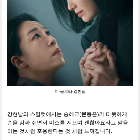
더-글로리-강현남
강현남의 스틸컷에서는 송혜교(문동은)가 따뜻하게
손을 감싸 쥐면서 미소를 지으며 괜찮아요라고 말을
하는 것처럼 포용한다는 것 처럼 느껴집니다.