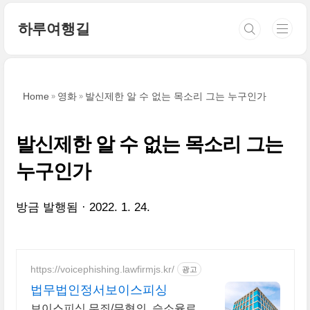
본문 바로가기
하루여행길
Home
영화
발신제한 알 수 없는 목소리 그는 누구인가
발신제한 알 수 없는 목소리 그는
누구인가
방금 발행됨
2022. 1. 24.
https://voicephishing.lawfirmjs.kr/
광고
법무법인정서보이스피싱
보이스피싱 무죄/무혐의, 승소율로