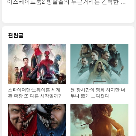
이스케이프룸2 방탈출의 두근거리는 긴박한 탈
출
관련글
스파이더맨:노웨이홈 세계
듄 장시간의 영화 하지만 너
관 확장 또 다른 시작일까?
무나 짧게 느껴졌다