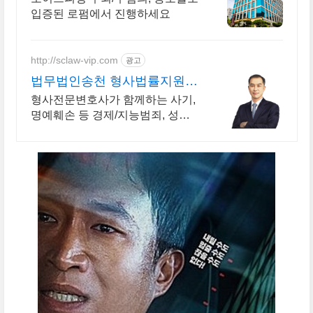
입증된 로펌에서 진행하세요
http://sclaw-vip.com
광고
법무법인송천 형사법률지원센
터
형사전문변호사가 함께하는 사기,
명예훼손 등 경제/지능범죄, 성범
죄 사건해결