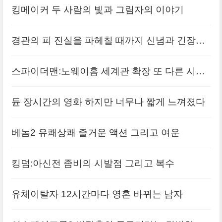
킹메이커 두 사람의 빛과 그림자의 이야기
경관의 피 진실을 파헤칠 때까지 신념과 긴장감
의 연속
스파이더맨:노웨이홈 세계관 확장 또 다른 시작
일까?
듄 장시간의 영화 하지만 너무나 짧게 느껴졌다
베놈2 유쾌상쾌 즐거운 액션 그리고 여운
킹덤:아신전 좀비의 시발점 그리고 복수
유체이탈자 12시간마다 영혼 바뀌는 남자